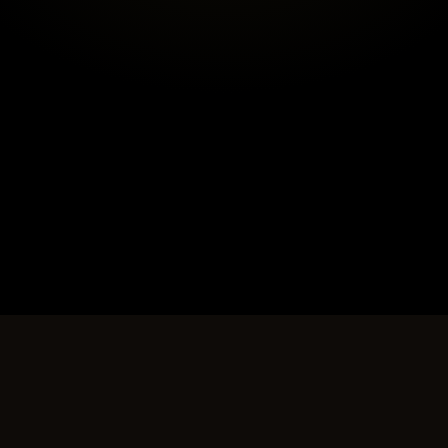
Le Guide
des 4 Codes
S
T
A
R